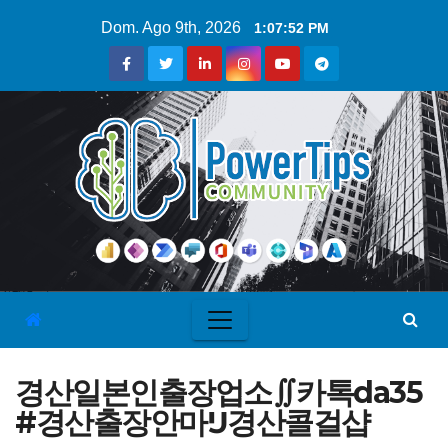
Dom. Ago 9th, 2026
1:07:53 PM
경산일본인출장업소∬카톡da35
#경산출장안마Ĳ경산콜걸샵