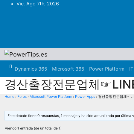
Vie. Ago 7th, 2026
Dynamics 365
Microsoft 365
Power Platform
IT
경산출장전문업체☞LINE
Home
›
Foros
›
Microsoft Power Platform
›
Power Apps
›
경산출장전문업체☞LIN
Este debate tiene 0 respuestas, 1 mensaje y ha sido actualizado por última 
Viendo 1 entrada (de un total de 1)