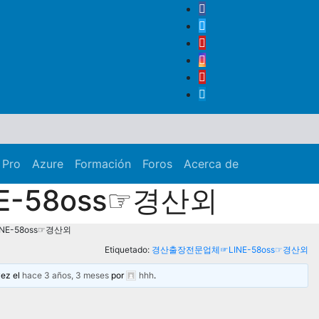
 Pro
Azure
Formación
Foros
Acerca de
-58oss☞경산외
E-58oss☞경산외
Etiquetado:
경산출장전문업체☞LINE-58oss☞경산외
vez el
hace 3 años, 3 meses
por
hhh
.