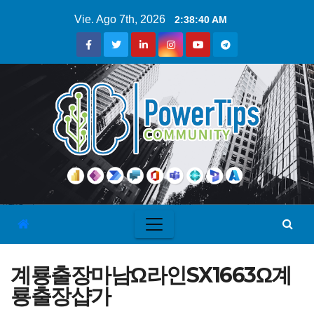
Vie. Ago 7th, 2026
2:38:41 AM
계룡출장마남Ω라인SX1663Ω계
룡출장샵가