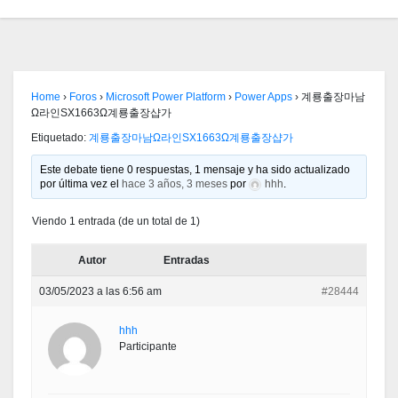
Home
›
Foros
›
Microsoft Power Platform
›
Power Apps
›
계룡출장마남
Ω라인SX1663Ω계룡출장샵가
Etiquetado:
계룡출장마남Ω라인SX1663Ω계룡출장샵가
Este debate tiene 0 respuestas, 1 mensaje y ha sido actualizado
por última vez el
hace 3 años, 3 meses
por
hhh
.
Viendo 1 entrada (de un total de 1)
Autor
Entradas
03/05/2023 a las 6:56 am
#28444
hhh
Participante