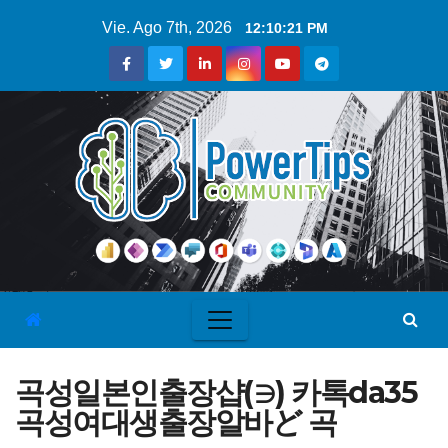
Vie. Ago 7th, 2026
12:10:22 PM
곡성일본인출장샵(∋) 카톡da35
곡성여대생출장알바ど 곡