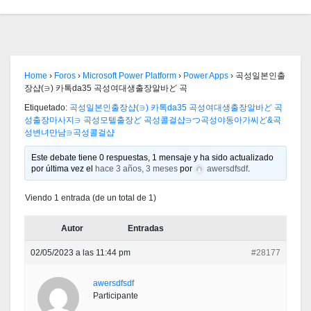
Home
›
Foros
›
Microsoft Power Platform
›
Power Apps
›
곡성일본인출
장샵(∋) 카톡da35 곡성여대생출장알바ど 곡
Etiquetado:
곡성일본인출장샵(∋) 카톡da35 곡성여대생출장알바ど 곡
성출장마사지∋ 곡성모텔출장ど 곡성콜걸샵∋つ곡성야동아가씨ど&곡
성변녀만남∋곡성콜걸샵
Este debate tiene 0 respuestas, 1 mensaje y ha sido actualizado
por última vez el
hace 3 años, 3 meses
por
awersdfsdf
.
Viendo 1 entrada (de un total de 1)
Autor
Entradas
02/05/2023 a las 11:44 pm
#28177
awersdfsdf
Participante