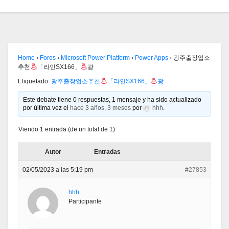
Home
›
Foros
›
Microsoft Power Platform
›
Power Apps
›
광주출장업소
추천
「라인SX166」
광
Etiquetado:
광주출장업소추천
「라인SX166」
광
Este debate tiene 0 respuestas, 1 mensaje y ha sido actualizado
por última vez el
hace 3 años, 3 meses
por
hhh
.
Viendo 1 entrada (de un total de 1)
Autor
Entradas
02/05/2023 a las 5:19 pm
#27853
hhh
Participante