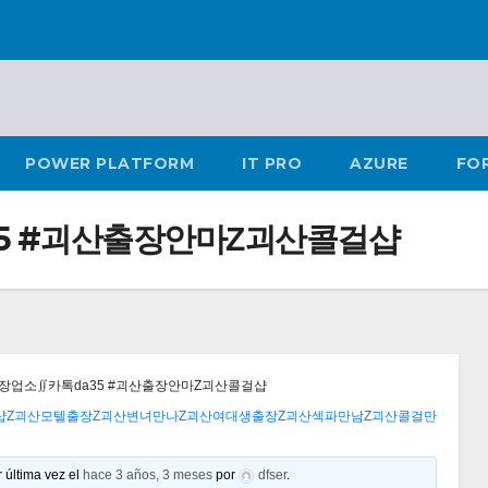
POWER PLATFORM
IT PRO
AZURE
FO
5 #괴산출장안마Ζ괴산콜걸샵
장업소∬카톡da35 #괴산출장안마Ζ괴산콜걸샵
걸샵Ζ괴산모텔출장Ζ괴산변녀만나Ζ괴산여대생출장Ζ괴산섹파만남Ζ괴산콜걸만
 última vez el
hace 3 años, 3 meses
por
dfser
.