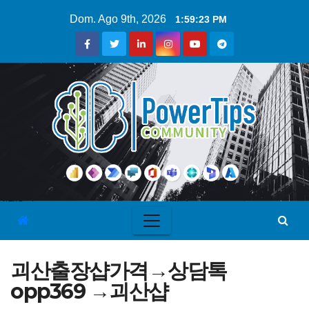
Dom. Ago 9th, 2026
1:59:24 PM
괴산출장샵가격→상담톡
opp369 →괴산샵