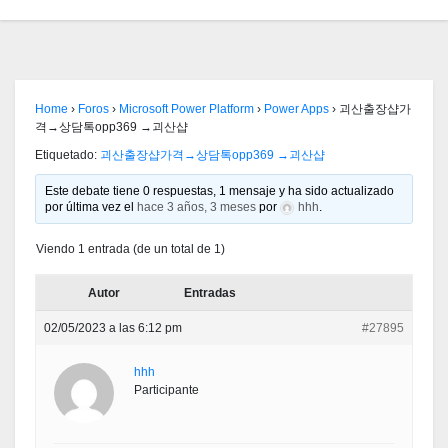
Home
›
Foros
›
Microsoft Power Platform
›
Power Apps
›
괴산출장샵가
격→상담톡opp369 →괴산샵
Etiquetado:
괴산출장샵가격→상담톡opp369 →괴산샵
Este debate tiene 0 respuestas, 1 mensaje y ha sido actualizado
por última vez el
hace 3 años, 3 meses
por
hhh
.
Viendo 1 entrada (de un total de 1)
Autor
Entradas
02/05/2023 a las 6:12 pm
#27895
hhh
Participante