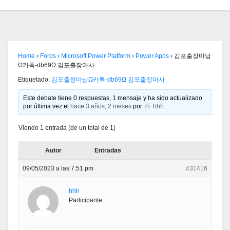
Home
›
Foros
›
Microsoft Power Platform
›
Power Apps
›
김포출장마남
Ω카톡-db69Ω 김포출장마사
Etiquetado:
김포출장마남Ω카톡-db69Ω 김포출장마사
Este debate tiene 0 respuestas, 1 mensaje y ha sido actualizado
por última vez el
hace 3 años, 2 meses
por
hhh
.
Viendo 1 entrada (de un total de 1)
Autor
Entradas
09/05/2023 a las 7:51 pm
#31416
hhh
Participante