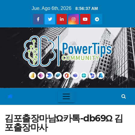
Jue. Ago 6th, 2026
8:56:38 AM
김포출장마남Ω카톡-db69Ω 김
포출장마사