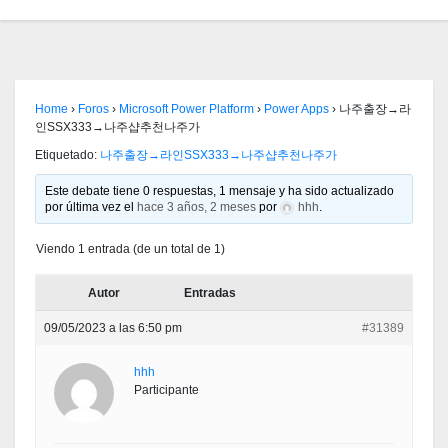
Home
›
Foros
›
Microsoft Power Platform
›
Power Apps
›
나주출장→라
인SSX333→나주샵추천나주가
Etiquetado:
나주출장→라인SSX333→나주샵추천나주가
Este debate tiene 0 respuestas, 1 mensaje y ha sido actualizado
por última vez el
hace 3 años, 2 meses
por
hhh
.
Viendo 1 entrada (de un total de 1)
Autor
Entradas
09/05/2023 a las 6:50 pm
#31389
hhh
Participante