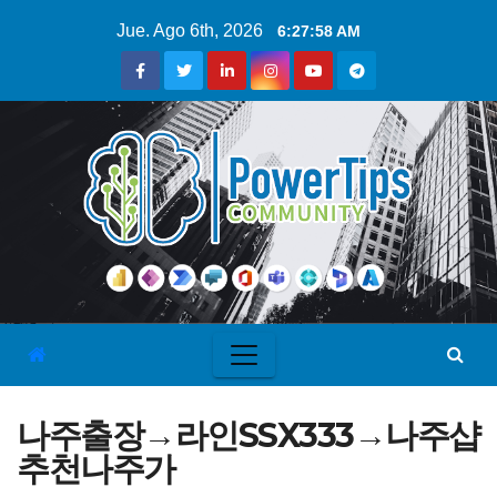
Jue. Ago 6th, 2026
6:27:59 AM
나주출장→라인SSX333→나주샵
추천나주가