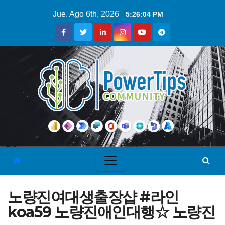
Jue. Ago 6th, 2026
5:26:04 PM
노량진여대생출장샵 #라인
koa59 노량진애인대행☆ 노량진