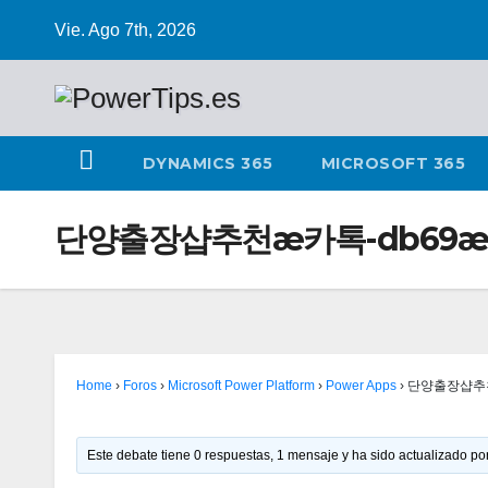
Vie. Ago 7th, 2026
DYNAMICS 365
MICROSOFT 365
단양출장샵추천æ카톡-db69
Home
›
Foros
›
Microsoft Power Platform
›
Power Apps
›
단양출장샵추천
Este debate tiene 0 respuestas, 1 mensaje y ha sido actualizado por