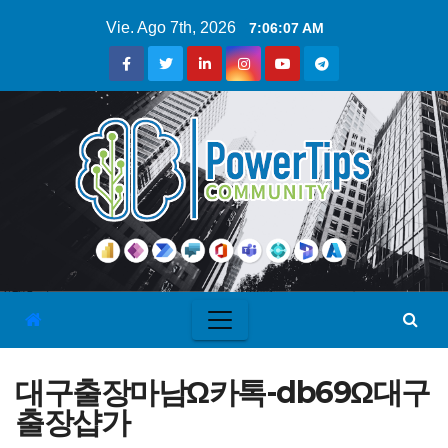
Vie. Ago 7th, 2026
7:06:08 AM
대구출장마남Ω카톡-db69Ω대구
출장샵가