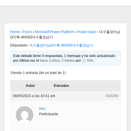
Home
›
Foros
›
Microsoft Power Platform
›
Power Apps
›
대구출장마남
Ω카톡-db69Ω대구출장샵가
Etiquetado:
대구출장마남Ω카톡-db69Ω대구출장샵가
Este debate tiene 0 respuestas, 1 mensaje y ha sido actualizado
por última vez el
hace 3 años, 3 meses
por
hhh
.
Viendo 1 entrada (de un total de 1)
Autor
Entradas
06/05/2023 a las 10:41 am
#30269
hhh
Participante