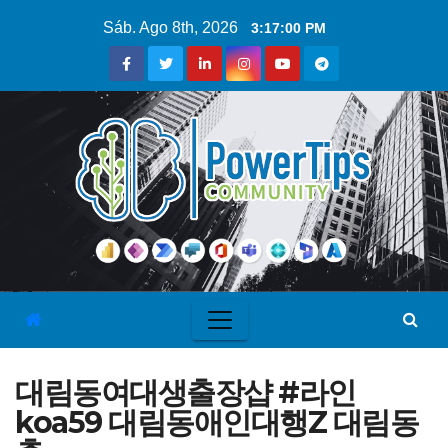
Sáb. Ago 8th, 2026
3:17:00 PM
대림동여대생출장샵 #라인
koa59 대림동애인대행Z 대림동