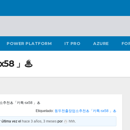
POWER PLATFORM
IT PRO
AZURE
FO
58 」♨
추천♨「카톡-sx58 」♨
Etiquetado:
동두천출장업소추천♨「카톡-sx58 」♨
 última vez el
hace 3 años, 3 meses
por
hhh
.