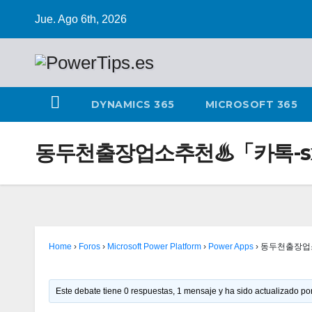
Jue. Ago 6th, 2026
DYNAMICS 365
MICROSOFT 365
동두천출장업소추천♨「카톡-sx
Home
›
Foros
›
Microsoft Power Platform
›
Power Apps
›
동두천출장업소
Este debate tiene 0 respuestas, 1 mensaje y ha sido actualizado por