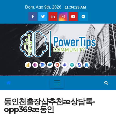
Dom. Ago 9th, 2026
11:34:30 AM
동인천출장샵추천æ상담톡-
opp369æ동인