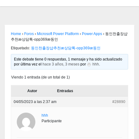
Home
›
Foros
›
Microsoft Power Platform
›
Power Apps
›
동인천출장샵
추천æ상담톡-opp369æ동인
Etiquetado:
동인천출장샵추천æ상담톡-opp369æ동인
Este debate tiene 0 respuestas, 1 mensaje y ha sido actualizado
por última vez el
hace 3 años, 3 meses
por
hhh
.
Viendo 1 entrada (de un total de 1)
Autor
Entradas
04/05/2023 a las 2:37 am
#28890
hhh
Participante