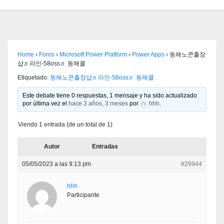
Home
›
Foros
›
Microsoft Power Platform
›
Power Apps
›
동해노콘출장
샵♬라인-58oss♬ 동해콜
Etiquetado:
동해노콘출장샵♬라인-58oss♬ 동해콜
Este debate tiene 0 respuestas, 1 mensaje y ha sido actualizado
por última vez el
hace 3 años, 3 meses
por
hhh
.
Viendo 1 entrada (de un total de 1)
Autor
Entradas
05/05/2023 a las 9:13 pm
#29944
hhh
Participante