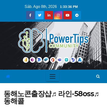
Sáb. Ago 8th, 2026
1:33:37 PM
동해노콘출장샵♬라인-58oss♬
동해콜