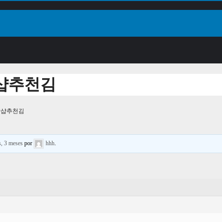
장샵추천김
출장샵추천김
s, 3 meses
por
hhh
.