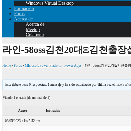
Windows Virtual Desktop
Formación
Foros
Acerca de
Acerca de
Meetup
Colaborar
라인-58oss김천20대Ξ김천출
Home
›
Foros
›
Microsoft Power Platform
›
Power Apps
›
라인-58oss김천20대Ξ김천
Este debate tiene 0 respuestas, 1 mensaje y ha sido actualizado por última vez el
hace 3 año
Viendo 1 entrada (de un total de 1)
Autor
Entradas
06/05/2023 a las 5:52 pm