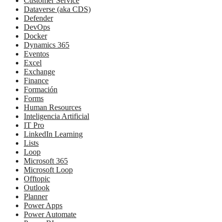
Customer Service
Dataverse (aka CDS)
Defender
DevOps
Docker
Dynamics 365
Eventos
Excel
Exchange
Finance
Formación
Forms
Human Resources
Inteligencia Artificial
IT Pro
LinkedIn Learning
Lists
Loop
Microsoft 365
Microsoft Loop
Offtopic
Outlook
Planner
Power Apps
Power Automate