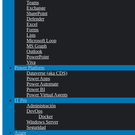
Teams
Exchange
SharePoint
Defender
Excel
Forms
Lists
Microsoft Loop
MS Graph
Outlook
PowerPoint
Viva
Power Platform
Dataverse (aka CDS)
Power Apps
Power Automate
Power BI
Power Virtual Agents
IT Pro
Administración
DevOps
Docker
Windows Server
Seguridad
Azure