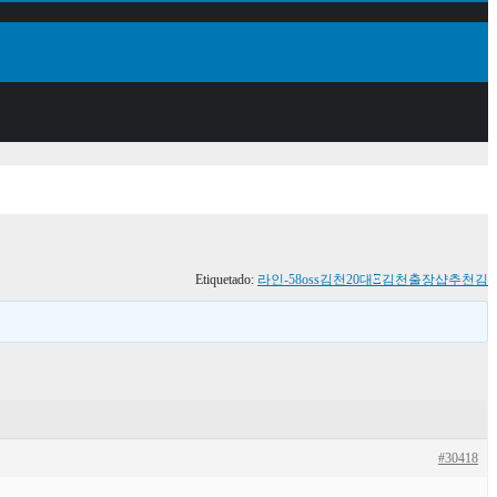
Etiquetado:
라인-58oss김천20대Ξ김천출장샵추천김
#30418