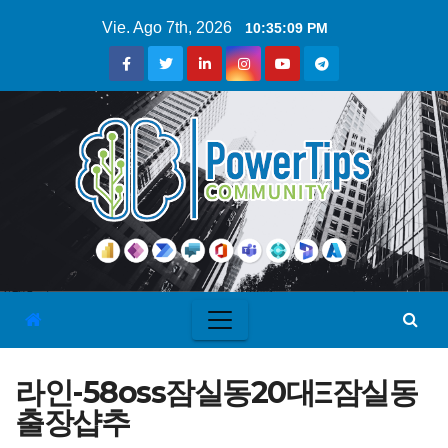
Vie. Ago 7th, 2026
10:35:10 PM
라인-58oss잠실동20대Ξ잠실동
출장샵추