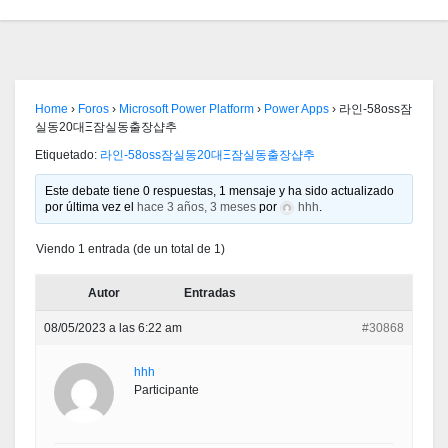
Home
›
Foros
›
Microsoft Power Platform
›
Power Apps
›
라인-58oss잠
실동20대Ξ잠실동출장샵추
Etiquetado:
라인-58oss잠실동20대Ξ잠실동출장샵추
Este debate tiene 0 respuestas, 1 mensaje y ha sido actualizado
por última vez el
hace 3 años, 3 meses
por
hhh
.
Viendo 1 entrada (de un total de 1)
Autor
Entradas
08/05/2023 a las 6:22 am
#30868
hhh
Participante