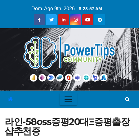
Dom. Ago 9th, 2026
8:23:57 AM
라인-58oss증평20대Ξ증평출장
샵추천증