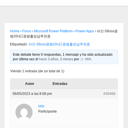
Home
›
Foros
›
Microsoft Power Platform
›
Power Apps
›
라인-58oss증
평20대Ξ증평출장샵추천증
Etiquetado:
라인-58oss증평20대Ξ증평출장샵추천증
Este debate tiene 0 respuestas, 1 mensaje y ha sido actualizado
por última vez el
hace 3 años, 3 meses
por
hhh
.
Viendo 1 entrada (de un total de 1)
Autor
Entradas
06/05/2023 a las 8:08 pm
#30468
hhh
Participante