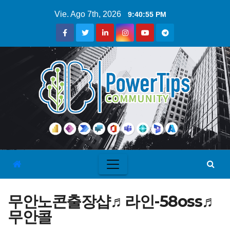
Vie. Ago 7th, 2026
9:40:56 PM
무안노콘출장샵♬라인-58oss♬
무안콜