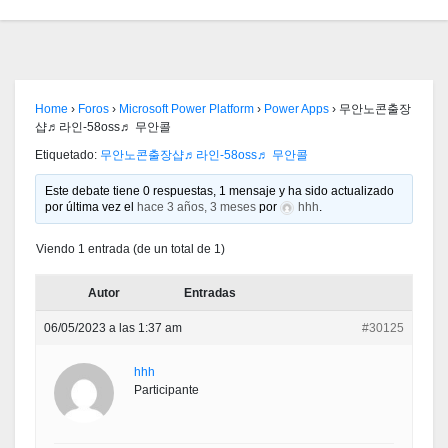
Home
›
Foros
›
Microsoft Power Platform
›
Power Apps
›
무안노콘출장
샵♬라인-58oss♬ 무안콜
Etiquetado:
무안노콘출장샵♬라인-58oss♬ 무안콜
Este debate tiene 0 respuestas, 1 mensaje y ha sido actualizado
por última vez el
hace 3 años, 3 meses
por
hhh
.
Viendo 1 entrada (de un total de 1)
Autor
Entradas
06/05/2023 a las 1:37 am
#30125
hhh
Participante