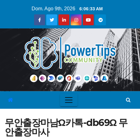
Dom. Ago 9th, 2026
6:06:33 AM
무안출장마남Ω카톡-db69Ω 무
안출장마사