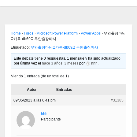
Home
›
Foros
›
Microsoft Power Platform
›
Power Apps
›
무안출장마남
Ω카톡-db69Ω 무안출장마사
Etiquetado:
무안출장마남Ω카톡-db69Ω 무안출장마사
Este debate tiene 0 respuestas, 1 mensaje y ha sido actualizado
por última vez el
hace 3 años, 3 meses
por
hhh
.
Viendo 1 entrada (de un total de 1)
Autor
Entradas
09/05/2023 a las 6:41 pm
#31385
hhh
Participante