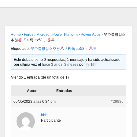
Home
›
Foros
›
Microsoft Power Platform
›
Power Apps
›
무주출장업소
추천
「카톡-sx58 」
무
Etiquetado:
무주출장업소추천
「카톡-sx58 」
무
Este debate tiene 0 respuestas, 1 mensaje y ha sido actualizado
por última vez el
hace 3 años, 3 meses
por
hhh
.
Viendo 1 entrada (de un total de 1)
Autor
Entradas
05/05/2023 a las 6:34 pm
#29836
hhh
Participante