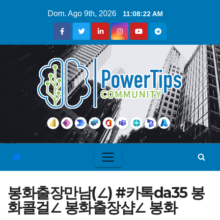
Dom. Ago 9th, 2026
11:08:23 AM
봉화출장만남(∠) #카톡da35 봉
화콜걸∠ 봉화출장샵∠ 봉화