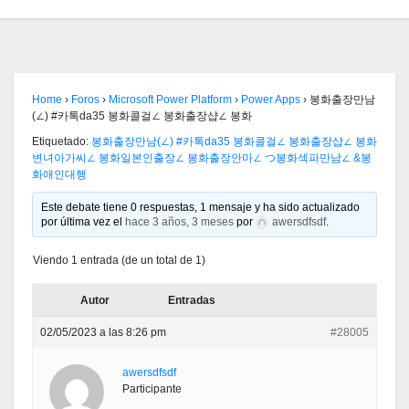
Home
›
Foros
›
Microsoft Power Platform
›
Power Apps
›
봉화출장만남
(∠) #카톡da35 봉화콜걸∠ 봉화출장샵∠ 봉화
Etiquetado:
봉화출장만남(∠) #카톡da35 봉화콜걸∠ 봉화출장샵∠ 봉화
변녀아가씨∠ 봉화일본인출장∠ 봉화출장안마∠ つ봉화섹파만남∠ &봉
화애인대행
Este debate tiene 0 respuestas, 1 mensaje y ha sido actualizado
por última vez el
hace 3 años, 3 meses
por
awersdfsdf
.
Viendo 1 entrada (de un total de 1)
Autor
Entradas
02/05/2023 a las 8:26 pm
#28005
awersdfsdf
Participante