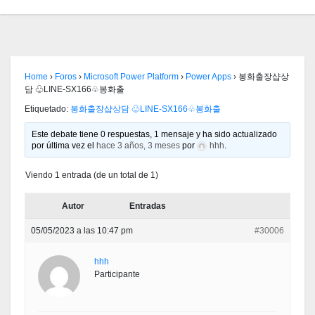
Home
›
Foros
›
Microsoft Power Platform
›
Power Apps
›
봉화출장샵상
담 ♧LINE-SX166♧봉화출
Etiquetado:
봉화출장샵상담 ♧LINE-SX166♧봉화출
Este debate tiene 0 respuestas, 1 mensaje y ha sido actualizado
por última vez el
hace 3 años, 3 meses
por
hhh
.
Viendo 1 entrada (de un total de 1)
Autor
Entradas
05/05/2023 a las 10:47 pm
#30006
hhh
Participante