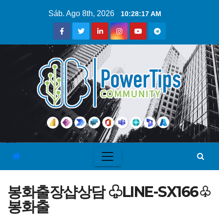
Sáb. Ago 8th, 2026
10:28:18 AM
봉화출장샵상담 ♧LINE-SX166♧
봉화출