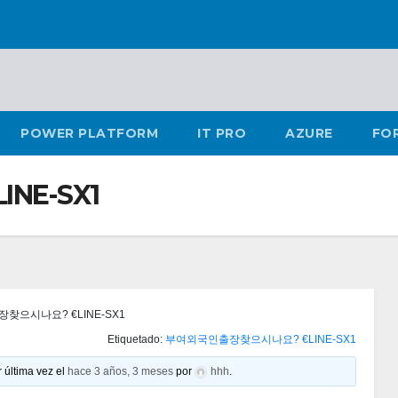
POWER PLATFORM
IT PRO
AZURE
FO
NE-SX1
찾으시나요? €LINE-SX1
Etiquetado:
부여외국인출장찾으시나요? €LINE-SX1
 última vez el
hace 3 años, 3 meses
por
hhh
.