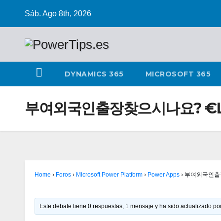
Sáb. Ago 8th, 2026
DYNAMICS 365
MICROSOFT 365
부여외국인출장찾으시나요? €LI
Home
›
Foros
›
Microsoft Power Platform
›
Power Apps
›
부여외국인출장
Este debate tiene 0 respuestas, 1 mensaje y ha sido actualizado por