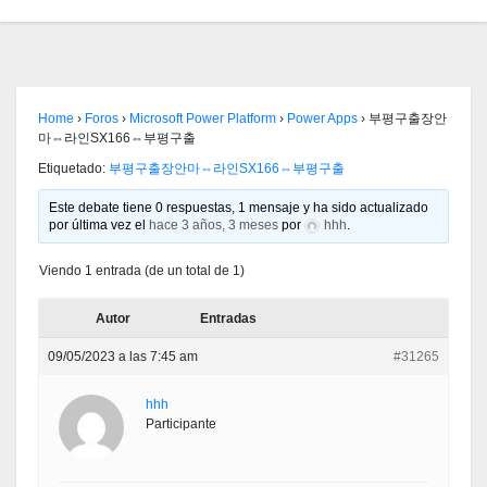
Home
›
Foros
›
Microsoft Power Platform
›
Power Apps
›
부평구출장안
마⇔라인SX166⇔부평구출
Etiquetado:
부평구출장안마⇔라인SX166⇔부평구출
Este debate tiene 0 respuestas, 1 mensaje y ha sido actualizado
por última vez el
hace 3 años, 3 meses
por
hhh
.
Viendo 1 entrada (de un total de 1)
Autor
Entradas
09/05/2023 a las 7:45 am
#31265
hhh
Participante