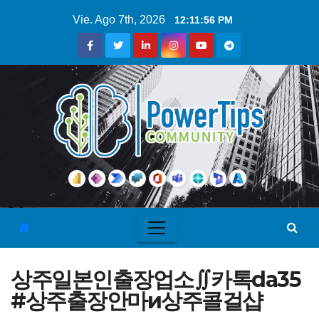
Vie. Ago 7th, 2026
12:11:57 PM
상주일본인출장업소∬카톡da35
#상주출장안마и상주콜걸샵