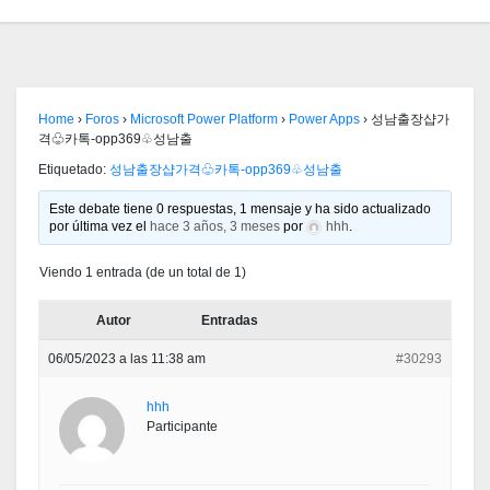
Home
›
Foros
›
Microsoft Power Platform
›
Power Apps
›
성남출장샵가
격♧카톡-opp369♧성남출
Etiquetado:
성남출장샵가격♧카톡-opp369♧성남출
Este debate tiene 0 respuestas, 1 mensaje y ha sido actualizado
por última vez el
hace 3 años, 3 meses
por
hhh
.
Viendo 1 entrada (de un total de 1)
Autor
Entradas
06/05/2023 a las 11:38 am
#30293
hhh
Participante