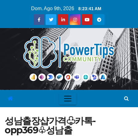
Dom. Ago 9th, 2026
8:23:42 AM
성남출장샵가격♧카톡-
opp369♧성남출