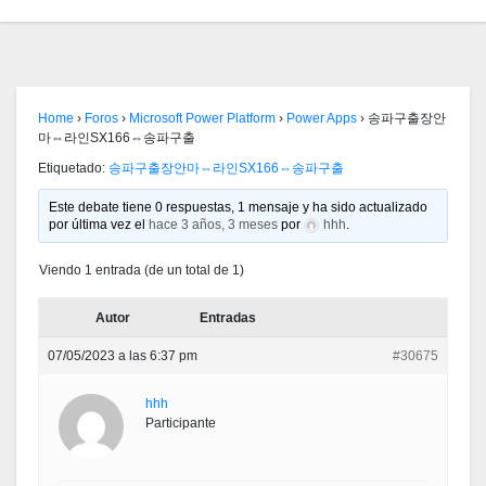
Home
›
Foros
›
Microsoft Power Platform
›
Power Apps
›
송파구출장안
마⇔라인SX166⇔송파구출
Etiquetado:
송파구출장안마⇔라인SX166⇔송파구출
Este debate tiene 0 respuestas, 1 mensaje y ha sido actualizado
por última vez el
hace 3 años, 3 meses
por
hhh
.
Viendo 1 entrada (de un total de 1)
Autor
Entradas
07/05/2023 a las 6:37 pm
#30675
hhh
Participante