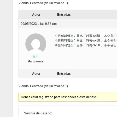
Viendo 1 entrada (de un total de 1)
Autor
Entradas
09/05/2023 a las 9:58 pm
수원퇴폐업소이용♨「카톡-sx58 」♨수
수원퇴폐업소이용♨「카톡-sx58 」♨수
수원퇴폐업소이용♨「카톡-sx58 」♨수
hhh
Participante
Autor
Entradas
Viendo 1 entrada (de un total de 1)
Debes estar registrado para responder a este debate.
Nombre de usuario: