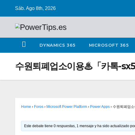
Sáb. Ago 8th, 2026
DYNAMICS 365
MICROSOFT 365
수원퇴폐업소이용♨「카톡-sx5
Home
›
Foros
›
Microsoft Power Platform
›
Power Apps
›
수원퇴폐업소이
Este debate tiene 0 respuestas, 1 mensaje y ha sido actualizado por