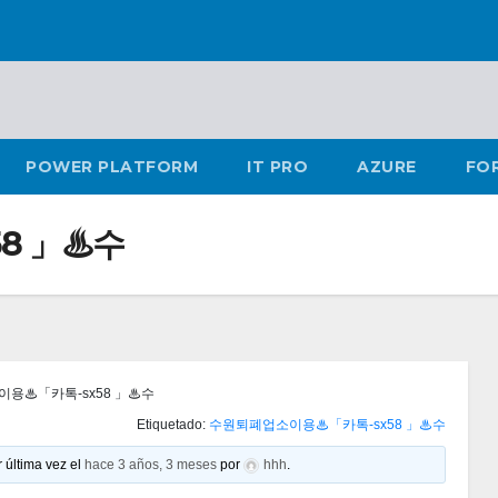
POWER PLATFORM
IT PRO
AZURE
FO
8 」♨수
용♨「카톡-sx58 」♨수
Etiquetado:
수원퇴폐업소이용♨「카톡-sx58 」♨수
 última vez el
hace 3 años, 3 meses
por
hhh
.