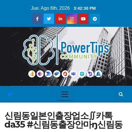
Jue. Ago 6th, 2026
3:42:30 PM
신림동일본인출장업소∬카톡
da35 #신림동출장안마ŋ신림동