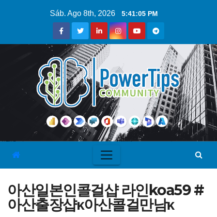
Sáb. Ago 8th, 2026
5:41:06 PM
아산일본인콜걸샵 라인koa59 #
아산출장샵κ아산콜걸만남κ