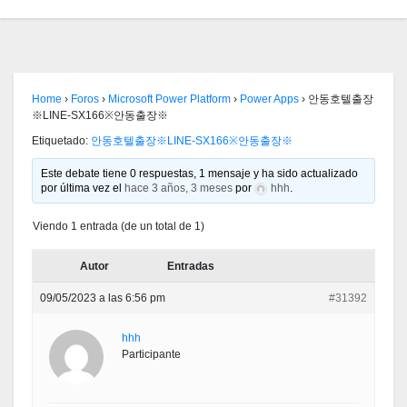
Home
›
Foros
›
Microsoft Power Platform
›
Power Apps
›
안동호텔출장
※LINE-SX166※안동출장※
Etiquetado:
안동호텔출장※LINE-SX166※안동출장※
Este debate tiene 0 respuestas, 1 mensaje y ha sido actualizado
por última vez el
hace 3 años, 3 meses
por
hhh
.
Viendo 1 entrada (de un total de 1)
Autor
Entradas
09/05/2023 a las 6:56 pm
#31392
hhh
Participante