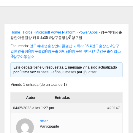
Home
›
Foros
›
Microsoft Power Platform
›
Power Apps
›
양구여대생출
장안마콜걸샵 카톡da35 #양구출장샵Й양구일
Etiquetado:
양구여대생출장안마콜걸샵 카톡da35 #양구출장샵Й양구
일본인출장Й양구콜걸Й양구출장만남Й양구변녀마사지Й양구출장업소
Й양구야동업소
Este debate tiene 0 respuestas, 1 mensaje y ha sido actualizado
por última vez el
hace 3 años, 3 meses
por
dfser
.
Viendo 1 entrada (de un total de 1)
Autor
Entradas
04/05/2023 a las 1:27 pm
#29147
dfser
Participante