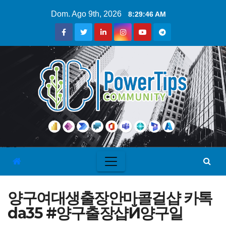
Dom. Ago 9th, 2026
8:29:47 AM
양구여대생출장안마콜걸샵 카톡
da35 #양구출장샵Й양구일