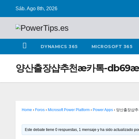
Sáb. Ago 8th, 2026
DYNAMICS 365
MICROSOFT 365
양산출장샵추천æ카톡-db69
Home
›
Foros
›
Microsoft Power Platform
›
Power Apps
›
양산출장샵추천
Este debate tiene 0 respuestas, 1 mensaje y ha sido actualizado por