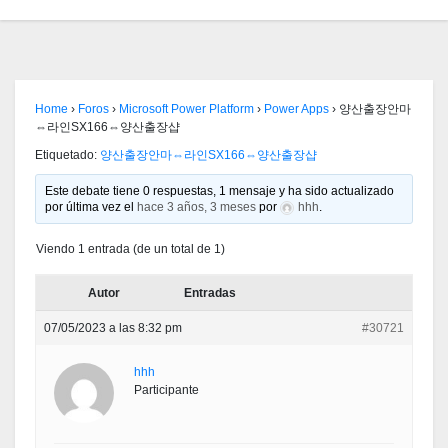
Home
›
Foros
›
Microsoft Power Platform
›
Power Apps
›
양산출장안마
⇔라인SX166⇔양산출장샵
Etiquetado:
양산출장안마⇔라인SX166⇔양산출장샵
Este debate tiene 0 respuestas, 1 mensaje y ha sido actualizado
por última vez el
hace 3 años, 3 meses
por
hhh
.
Viendo 1 entrada (de un total de 1)
Autor
Entradas
07/05/2023 a las 8:32 pm
#30721
hhh
Participante