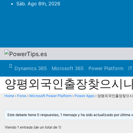
Sáb. Ago 8th, 2026
Dynamics 365
Microsoft 365
Power Platform
IT
양평외국인출장찾으시나요?
Home
›
Foros
›
Microsoft Power Platform
›
Power Apps
›
양평외국인출장찾으시나요
Este debate tiene 0 respuestas, 1 mensaje y ha sido actualizado por última 
Viendo 1 entrada (de un total de 1)