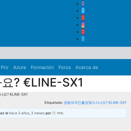
 Pro
Azure
Formación
Foros
Acerca de
 €LINE-SX1
? €LINE-SX1
Etiquetado:
양평외국인출장찾으시나요? €LINE-SX1
vez el
hace 3 años, 3 meses
por
hhh
.