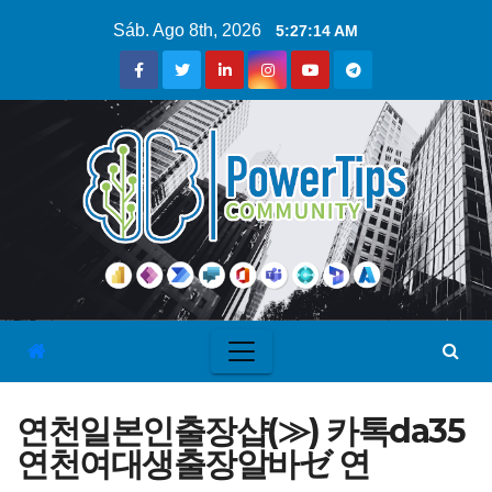
Sáb. Ago 8th, 2026
5:27:15 AM
연천일본인출장샵(≫) 카톡da35
연천여대생출장알바ゼ 연