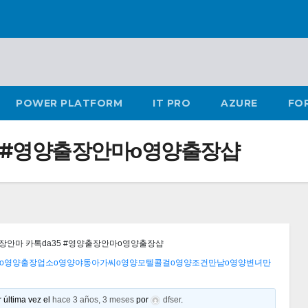
POWER PLATFORM
IT PRO
AZURE
FO
 #영양출장안마ο영양출장샵
안마 카톡da35 #영양출장안마ο영양출장샵
장샵ο영양출장업소ο영양야동아가씨ο영양모텔콜걸ο영양조건만남ο영양변녀만
 última vez el
hace 3 años, 3 meses
por
dfser
.