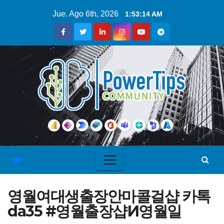
Jue. Ago 6th, 2026
1:53:14 AM
영월여대생출장안마콜걸샵 카톡
da35 #영월출장샵И영월일