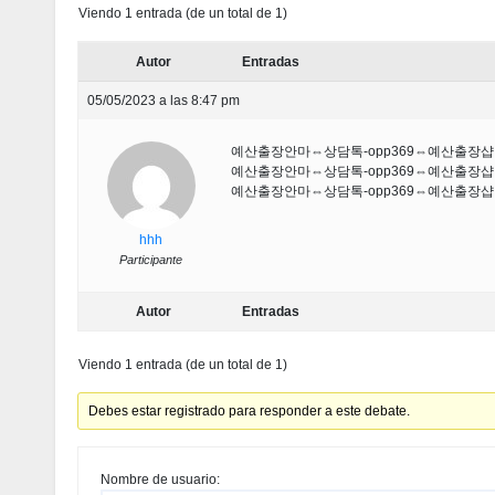
Viendo 1 entrada (de un total de 1)
Autor
Entradas
05/05/2023 a las 8:47 pm
예산출장안마⇔상담톡-opp369⇔예산출
예산출장안마⇔상담톡-opp369⇔예산출
예산출장안마⇔상담톡-opp369⇔예산출
hhh
Participante
Autor
Entradas
Viendo 1 entrada (de un total de 1)
Debes estar registrado para responder a este debate.
Nombre de usuario: