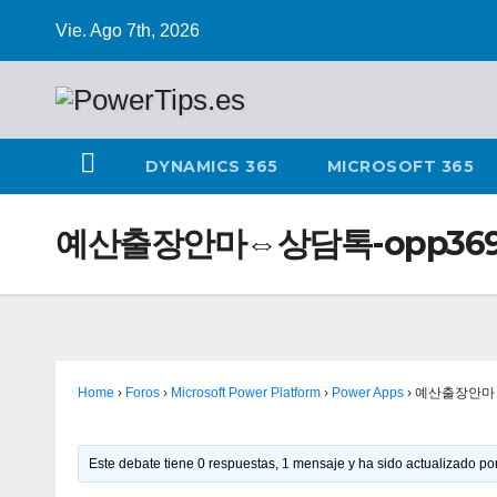
Vie. Ago 7th, 2026
DYNAMICS 365
MICROSOFT 365
예산출장안마⇔상담톡-opp36
Home
›
Foros
›
Microsoft Power Platform
›
Power Apps
›
예산출장안마⇔
Este debate tiene 0 respuestas, 1 mensaje y ha sido actualizado por