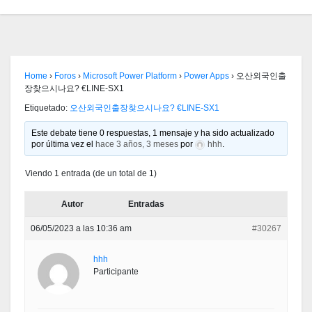
Home
›
Foros
›
Microsoft Power Platform
›
Power Apps
›
오산외국인출
장찾으시나요? €LINE-SX1
Etiquetado:
오산외국인출장찾으시나요? €LINE-SX1
Este debate tiene 0 respuestas, 1 mensaje y ha sido actualizado
por última vez el
hace 3 años, 3 meses
por
hhh
.
Viendo 1 entrada (de un total de 1)
Autor
Entradas
06/05/2023 a las 10:36 am
#30267
hhh
Participante