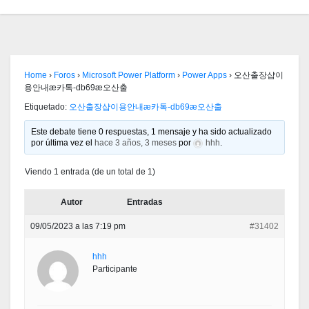
Home
›
Foros
›
Microsoft Power Platform
›
Power Apps
›
오산출장샵이
용안내æ카톡-db69æ오산출
Etiquetado:
오산출장샵이용안내æ카톡-db69æ오산출
Este debate tiene 0 respuestas, 1 mensaje y ha sido actualizado
por última vez el
hace 3 años, 3 meses
por
hhh
.
Viendo 1 entrada (de un total de 1)
Autor
Entradas
09/05/2023 a las 7:19 pm
#31402
hhh
Participante