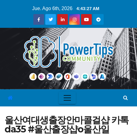
Jue. Ago 6th, 2026
4:43:28 AM
울산여대생출장안마콜걸샵 카톡
da35 #울산출장샵о울산일