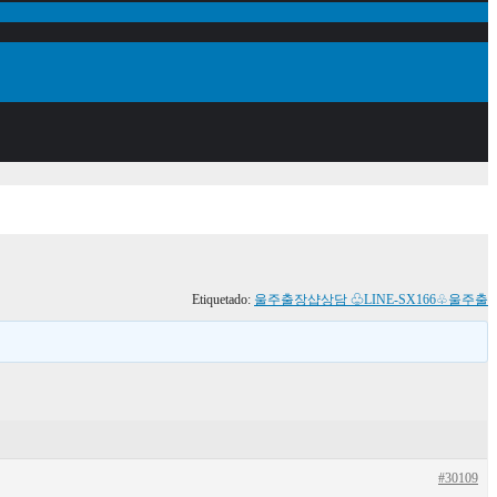
Etiquetado:
울주출장샵상담 ♧LINE-SX166♧울주출
#30109