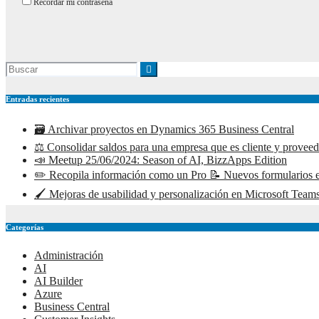
Recordar mi contraseña
Entradas recientes
🗃️ Archivar proyectos en Dynamics 365 Business Central
⚖️ Consolidar saldos para una empresa que es cliente y prove
📣 Meetup 25/06/2024: Season of AI, BizzApps Edition
✏️ Recopila información como un Pro 📝 Nuevos formularios e
🖌️ Mejoras de usabilidad y personalización en Microsoft Teams
Categorías
Administración
AI
AI Builder
Azure
Business Central