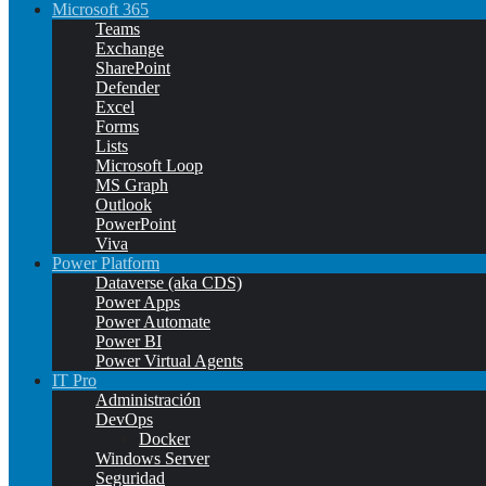
Microsoft 365
Teams
Exchange
SharePoint
Defender
Excel
Forms
Lists
Microsoft Loop
MS Graph
Outlook
PowerPoint
Viva
Power Platform
Dataverse (aka CDS)
Power Apps
Power Automate
Power BI
Power Virtual Agents
IT Pro
Administración
DevOps
Docker
Windows Server
Seguridad