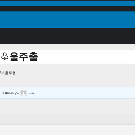
66♧울주출
66♧울주출
s, 3 meses
por
hhh
.