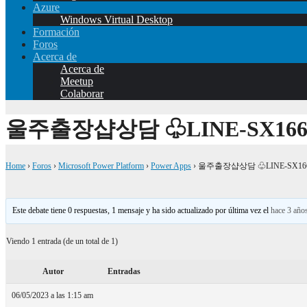
Azure
Windows Virtual Desktop
Formación
Foros
Acerca de
Acerca de
Meetup
Colaborar
울주출장샵상담 ♧LINE-SX1
Home
›
Foros
›
Microsoft Power Platform
›
Power Apps
›
울주출장샵상담 ♧LINE-SX1
Este debate tiene 0 respuestas, 1 mensaje y ha sido actualizado por última vez el
hace 3 año
Viendo 1 entrada (de un total de 1)
Autor
Entradas
06/05/2023 a las 1:15 am