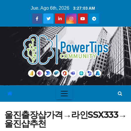
Jue. Ago 6th, 2026
3:27:04 AM
울진출장샵가격→라인SSX333→
울진샵추천