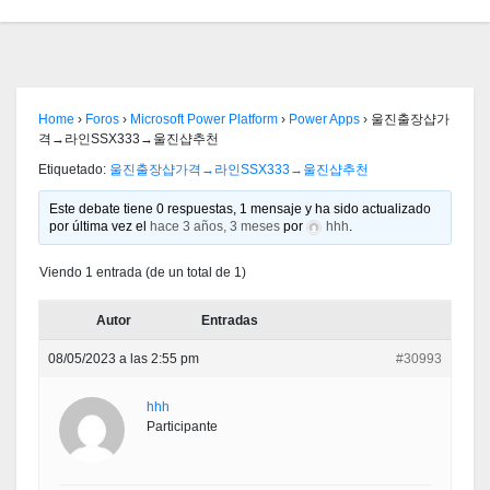
Home
›
Foros
›
Microsoft Power Platform
›
Power Apps
›
울진출장샵가
격→라인SSX333→울진샵추천
Etiquetado:
울진출장샵가격→라인SSX333→울진샵추천
Este debate tiene 0 respuestas, 1 mensaje y ha sido actualizado
por última vez el
hace 3 años, 3 meses
por
hhh
.
Viendo 1 entrada (de un total de 1)
Autor
Entradas
08/05/2023 a las 2:55 pm
#30993
hhh
Participante