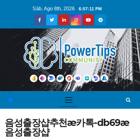
Sáb. Ago 8th, 2026
6:07:12 PM
음성출장샵추천æ카톡-db69æ
음성출장샵