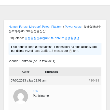
Home
›
Foros
›
Microsoft Power Platform
›
Power Apps
›
음성출장샵추
천æ카톡-db69æ음성출장샵
Etiquetado:
음성출장샵추천æ카톡-db69æ음성출장샵
Este debate tiene 0 respuestas, 1 mensaje y ha sido actualizado
por última vez el
hace 3 años, 3 meses
por
hhh
.
Viendo 1 entrada (de un total de 1)
Autor
Entradas
07/05/2023 a las 12:03 am
#30488
hhh
Participante