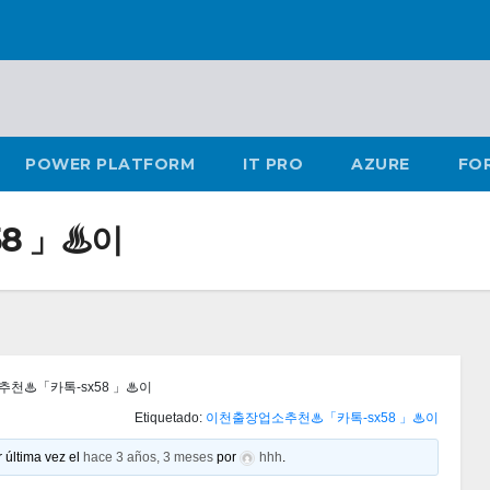
POWER PLATFORM
IT PRO
AZURE
FO
8 」♨이
천♨「카톡-sx58 」♨이
Etiquetado:
이천출장업소추천♨「카톡-sx58 」♨이
 última vez el
hace 3 años, 3 meses
por
hhh
.