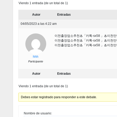
Viendo 1 entrada (de un total de 1)
Autor
Entradas
04/05/2023 a las 4:22 am
이천출장업소추천♨「카톡-sx58 」♨이
이천출장업소추천♨「카톡-sx58 」♨이
이천출장업소추천♨「카톡-sx58 」♨이
hhh
Participante
Autor
Entradas
Viendo 1 entrada (de un total de 1)
Debes estar registrado para responder a este debate.
Nombre de usuario: