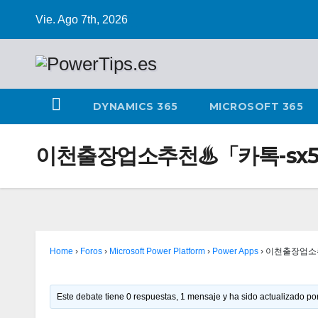
Vie. Ago 7th, 2026
DYNAMICS 365
MICROSOFT 365
이천출장업소추천♨「카톡-sx5
Home
›
Foros
›
Microsoft Power Platform
›
Power Apps
›
이천출장업소추
Este debate tiene 0 respuestas, 1 mensaje y ha sido actualizado por