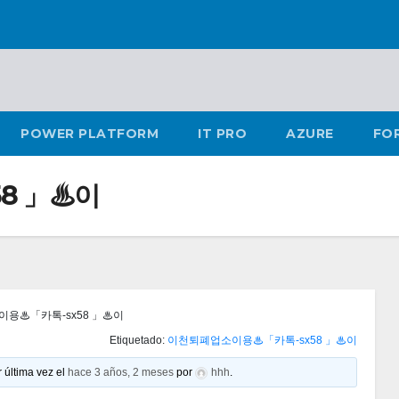
POWER PLATFORM
IT PRO
AZURE
FO
8 」♨이
용♨「카톡-sx58 」♨이
Etiquetado:
이천퇴폐업소이용♨「카톡-sx58 」♨이
 última vez el
hace 3 años, 2 meses
por
hhh
.