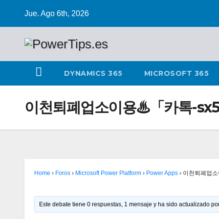
Jue. Ago 6th, 2026
DYNAMICS 365
MICROSOFT 365
이천퇴폐업소이용♨「카톡-sx5
Home
›
Foros
›
Microsoft Power Platform
›
Power Apps
›
이천퇴폐업소이
Este debate tiene 0 respuestas, 1 mensaje y ha sido actualizado por