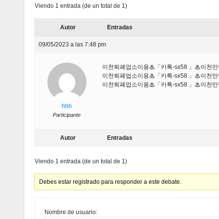
Viendo 1 entrada (de un total de 1)
Autor
Entradas
09/05/2023 a las 7:48 pm
이천퇴폐업소이용♨「카톡-sx58 」♨이
이천퇴폐업소이용♨「카톡-sx58 」♨이
이천퇴폐업소이용♨「카톡-sx58 」♨이
hhh
Participante
Autor
Entradas
Viendo 1 entrada (de un total de 1)
Debes estar registrado para responder a este debate.
Nombre de usuario: