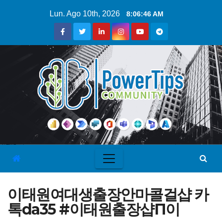
Lun. Ago 10th, 2026
8:06:47 AM
이태원여대생출장안마콜걸샵 카
톡da35 #이태원출장샵П이